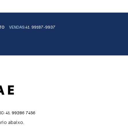
TO
VENDAS:
41. 99187-9937
 E
C: 41. 99286 7456
io abaixo.